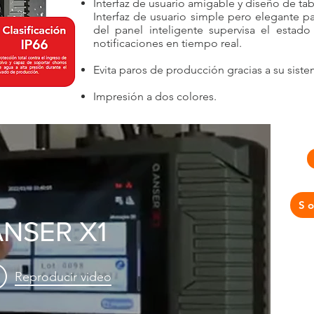
Interfaz de usuario amigable y diseño de tab
Interfaz de usuario simple pero elegante pa
del panel inteligente supervisa el estad
notificaciones en tiempo real.
Evita paros de producción gracias a su sist
Impresión a dos colores.
So
ANSER X1
Reproducir video