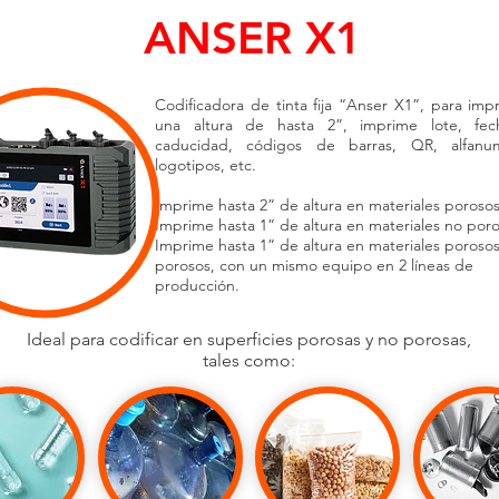
ANSER X1
Codificadora de tinta fija “Anser X1”, para impr
una altura de hasta 2”, imprime lote, fe
caducidad, códigos de barras, QR, alfanume
logotipos, etc.
Imprime hasta 2” de altura en materiales porosos
Imprime hasta 1” de altura en materiales no por
Imprime hasta 1” de altura en materiales porosos
porosos, con un mismo equipo en 2 líneas de
producción.
Ideal para codificar en superficies porosas y no porosas,
tales como: