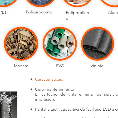
Policarbonato
PET
Alum
Polipropilen
o
Madera
PVC
Vinipiel
Características:
Cero-mantenimiento
El cartucho de tinta elimina los servici
impresión.
Pantalla táctil capacitiva de fácil uso LCD a co