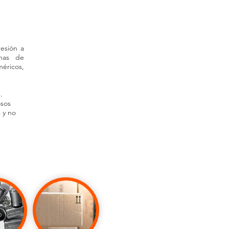
esión a
chas de
́ricos,
.
osos
 y no